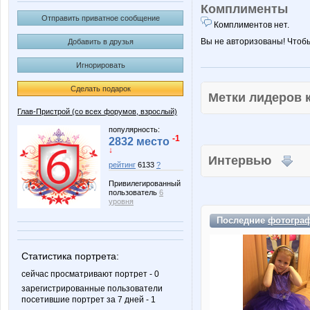
Комплименты
Отправить приватное сообщение
Комплиментов нет.
Вы не авторизованы! Чтоб
Добавить в друзья
Игнорировать
Сделать подарок
Метки лидеров
Глав-Пристрой (со всех форумов, взрослый)
популярность:
-1
2832 место
↓
Интервью
рейтинг
6133
?
Привилегированный
пользователь
6
уровня
Последние
фотогра
Статистика портрета:
сейчас просматривают портрет - 0
зарегистрированные пользователи
посетившие портрет за 7 дней - 1