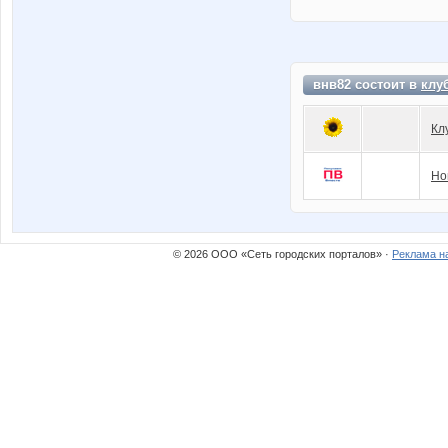
внв82 состоит в
клу
Кл
Но
© 2026 ООО «Сеть городских порталов» ·
Реклама н